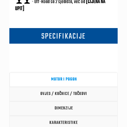
- Off-Road sa 2 sjedišta, već od
[CIJENA NA
UPIT]
SPECIFIKACIJE
MOTOR I POGON
OVJES / KOČNICE / TOČKOVI
DIMENZIJE
KARAKTERISTIKE