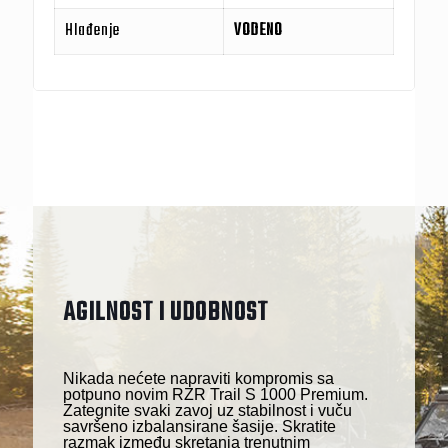
Hlađenje
VODENO
AGILNOST I UDOBNOST
Nikada nećete napraviti kompromis sa
potpuno novim RZR Trail S 1000 Premium.
Zategnite svaki zavoj uz stabilnost i vuču
savršeno izbalansirane šasije. Skratite
razmak između skretanja trenutnim